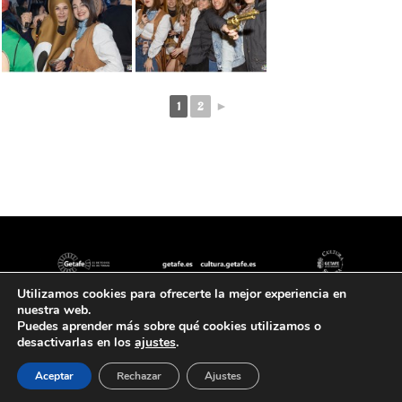
1
2
►
Utilizamos cookies para ofrecerte la mejor experiencia en
nuestra web.
Puedes aprender más sobre qué cookies utilizamos o
desactivarlas en los
ajustes
.
© carnavaldegetafe.es 2021 |
Aviso Légal y Política de Privacidad
|
Política de cookies |
Diseño 4simpleApps
Aceptar
Rechazar
Ajustes