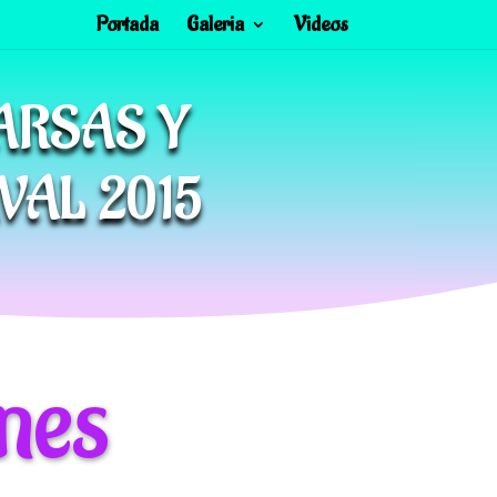
Portada
Galeria
Videos
ARSAS Y
VAL 2015
nes