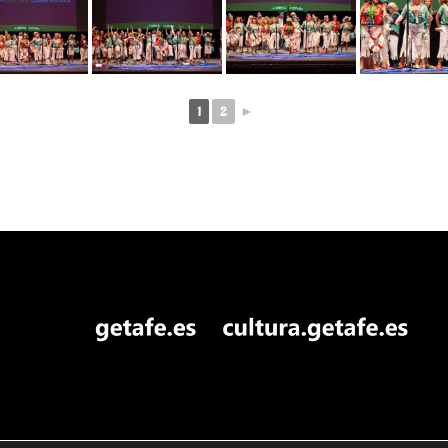
1
2
►