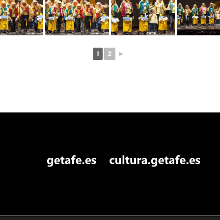
1
2
►