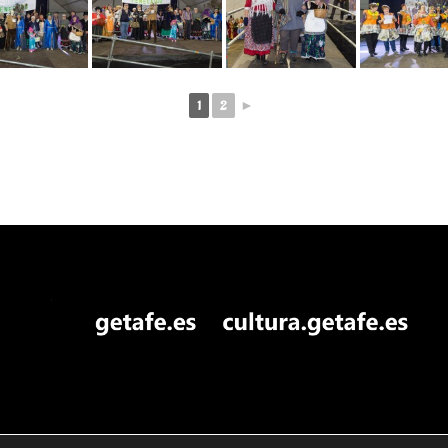
1
2
►