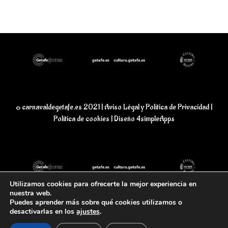
© carnavaldegetafe.es 2021 |
Aviso Légal y Política de Privacidad
|
Política de cookies |
Diseño 4simpleApps
Utilizamos cookies para ofrecerte la mejor experiencia en
nuestra web.
Puedes aprender más sobre qué cookies utilizamos o
desactivarlas en los
ajustes
.
© carnavaldegetafe.es 2021 |
Aviso Légal y Política de Privacidad
|
Política de cookies |
Diseño 4simpleApps