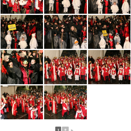
1
2
►