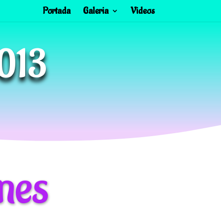
Portada
Galeria
Videos
013
nes