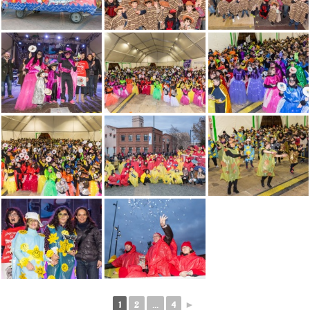
1
2
...
4
►