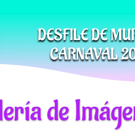
DESFILE DE M
CARNAVAL 2
lería de Imáge